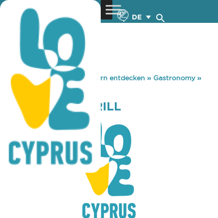
DE
You are here:
Home
»
Zypern entdecken
»
Gastronomy
»
ALL AROUND GRILL
ALL AROUND GRILL