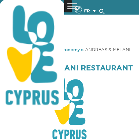
FR
You are here:
Home
»
Gastronomy
»
ANDREAS & MELANI
RESTAURANT
ANDREAS & MELANI RESTAURANT