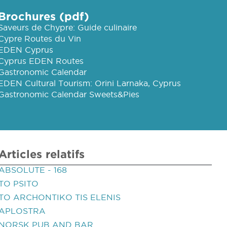
Brochures (pdf)
Saveurs de Chypre: Guide culinaire
Cypre Routes du Vin
EDEN Cyprus
Cyprus EDEN Routes
Gastronomic Calendar
EDEN Cultural Tourism: Orini Larnaka, Cyprus
Gastronomic Calendar Sweets&Pies
Articles relatifs
ABSOLUTE - 168
TO PSITO
TO ARCHONTIKO TIS ELENIS
APLOSTRA
NORSK PUB AND BAR