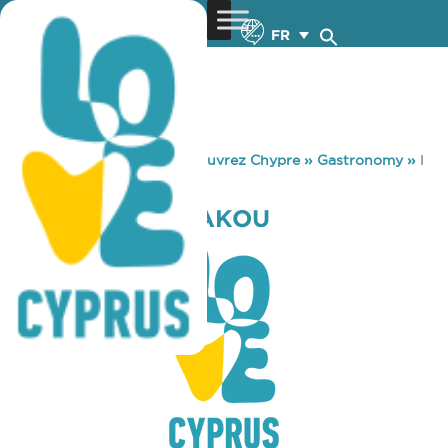
FR
You are here:
Home
»
Découvrez Chypre
»
Gastronomy
»
I
FOLIA TOU DRAKOU
I FOLIA TOU DRAKOU