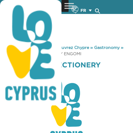
FR
You are here:
Home
»
Découvrez Chypre
»
Gastronomy
»
ARISTON CONFECTIONERY ENGOMI
ARISTON CONFECTIONERY
ENGOMI