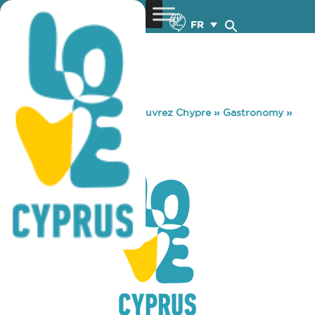
FR
You are here:
Home
»
Découvrez Chypre
»
Gastronomy
»
HURRY CURRY
HURRY CURRY