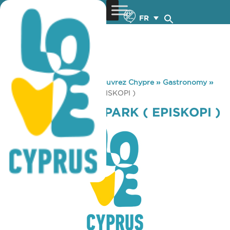
FR
You are here:
Home
»
Découvrez Chypre
»
Gastronomy
»
ARIZONA LUNA PARK ( EPISKOPI )
ARIZONA LUNA PARK ( EPISKOPI )