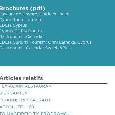
Brochures (pdf)
Saveurs de Chypre: Guide culinaire
Cypre Routes du Vin
EDEN Cyprus
Cyprus EDEN Routes
Gastronomic Calendar
EDEN Cultural Tourism: Orini Larnaka, Cyprus
Gastronomic Calendar Sweets&Pies
Articles relatifs
FLY AGAIN RESTAURANT
BIERCARTEN
FIKARDO RESTAURANT
ABSOLUTE - 168
TO MAGEIREIO TIS PRODROMOU