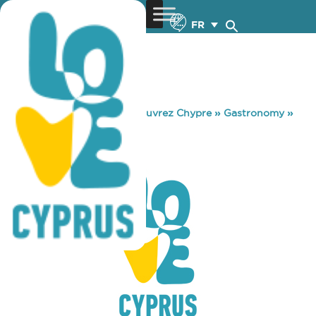
FR
You are here:
Home
»
Découvrez Chypre
»
Gastronomy
»
BANK CLUB
BANK CLUB