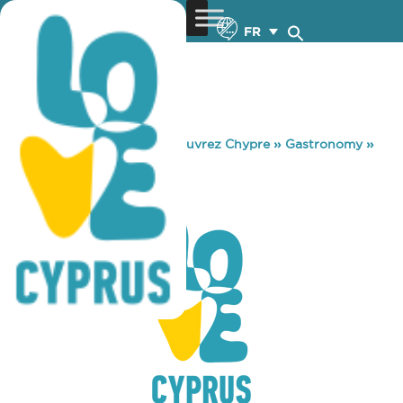
FR
You are here:
Home
»
Découvrez Chypre
»
Gastronomy
»
BEDROCK PUB
BEDROCK PUB