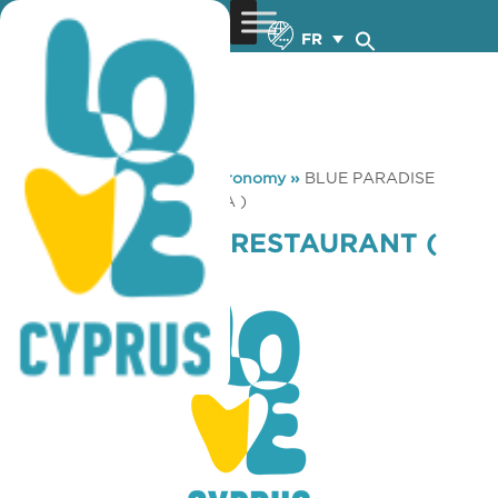
FR
You are here:
Home
»
Gastronomy
»
BLUE PARADISE
RESTAURANT ( AGIA NAPA )
BLUE PARADISE RESTAURANT (
AGIA NAPA )