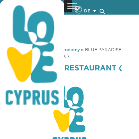
DE
You are here:
Home
»
Gastronomy
»
BLUE PARADISE
RESTAURANT ( AGIA NAPA )
BLUE PARADISE RESTAURANT (
AGIA NAPA )