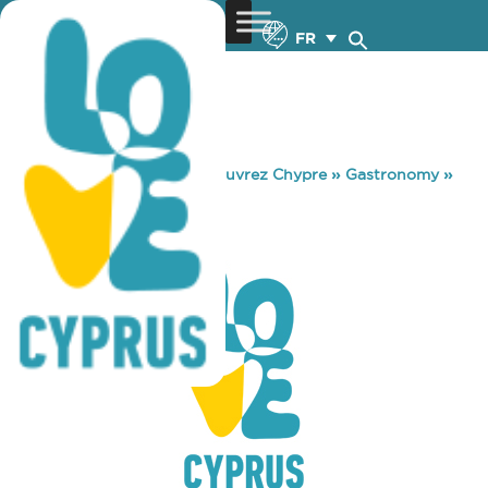
FR
You are here:
Home
»
Découvrez Chypre
»
Gastronomy
»
BUBBLY HAPPY
BUBBLY HAPPY