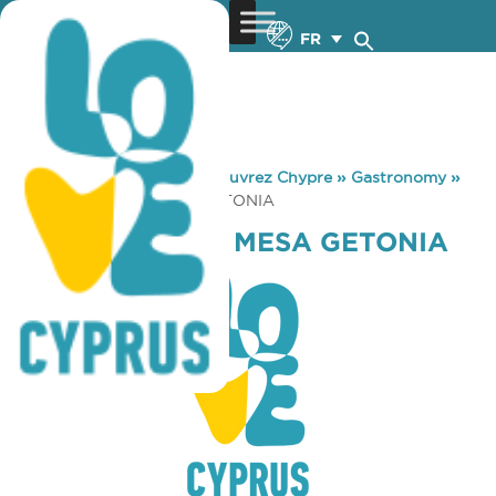
FR
You are here:
Home
»
Découvrez Chypre
»
Gastronomy
»
COFFEE ISLAND MESA GETONIA
COFFEE ISLAND MESA GETONIA