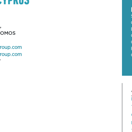
S
,
ROMOS
roup.com
roup.com
T