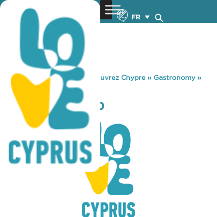
FR
You are here:
Home
»
Découvrez Chypre
»
Gastronomy
»
CAFE BAR GRIZO
CAFE BAR GRIZO