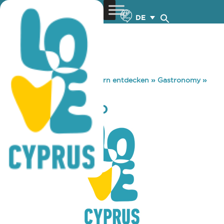
DE
You are here:
Home
»
Zypern entdecken
»
Gastronomy
»
CAFE BAR GRIZO
CAFE BAR GRIZO