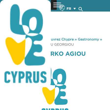
FR
You are here:
Home
»
Découvrez Chypre
»
Gastronomy
»
CAFETERIA – PARKO AGIOU GEORGIOU
CAFETERIA – PARKO AGIOU
GEORGIOU