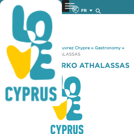
FR
You are here:
Home
»
Découvrez Chypre
»
Gastronomy
»
CAFFE NERO PARKO ATHALASSAS
CAFFE NERO PARKO ATHALASSAS