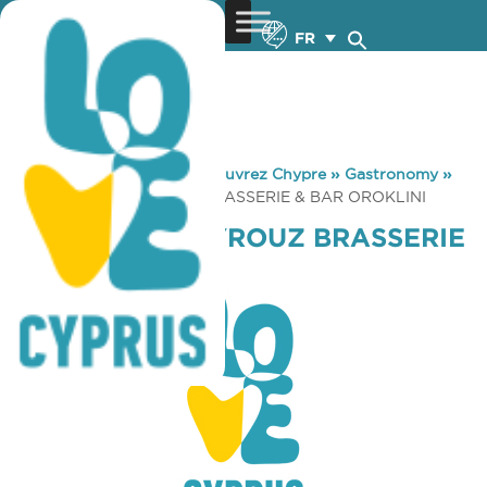
FR
You are here:
Home
»
Découvrez Chypre
»
Gastronomy
»
CHEZ FAINA FAYROUZ BRASSERIE & BAR OROKLINI
CHEZ FAINA FAYROUZ BRASSERIE
& BAR OROKLINI