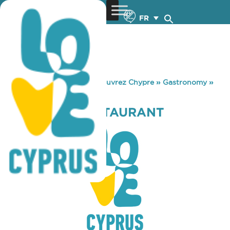
FR
You are here:
Home
»
Découvrez Chypre
»
Gastronomy
»
PLAY 4 ALL RESTAURANT
PLAY 4 ALL RESTAURANT