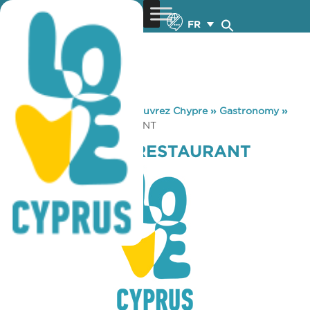
FR
You are here:
Home
»
Découvrez Chypre
»
Gastronomy
»
CHRIS & PIERIS RESTAURANT
CHRIS & PIERIS RESTAURANT