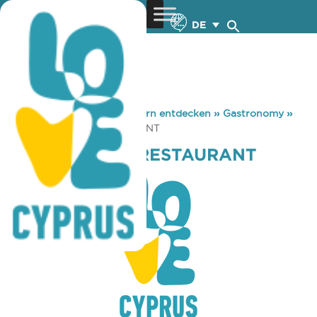
DE
You are here:
Home
»
Zypern entdecken
»
Gastronomy
»
CHRIS & PIERIS RESTAURANT
CHRIS & PIERIS RESTAURANT