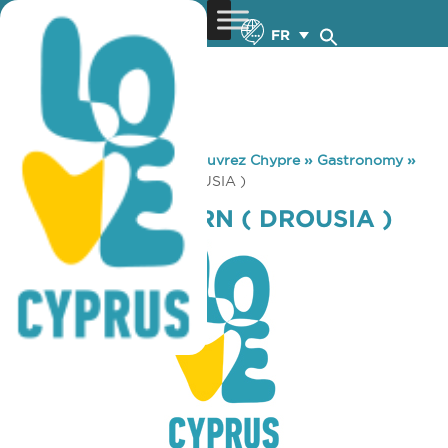
FR
You are here:
Home
»
Découvrez Chypre
»
Gastronomy
»
CHRISTOS TAVERN ( DROUSIA )
CHRISTOS TAVERN ( DROUSIA )