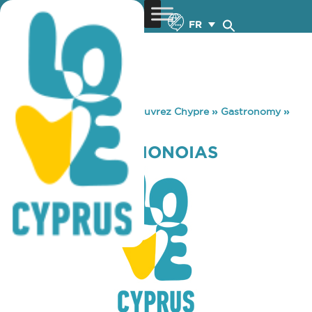
FR
You are here:
Home
»
Découvrez Chypre
»
Gastronomy
»
CLOCK CAFE OMONOIAS
CLOCK CAFE OMONOIAS