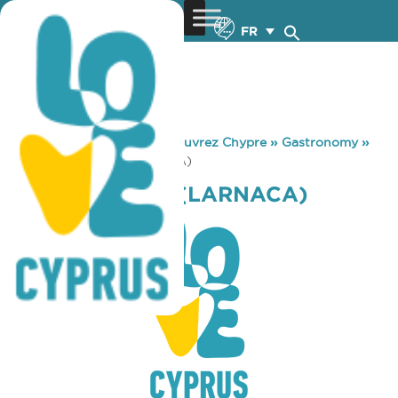
FR
You are here:
Home
»
Découvrez Chypre
»
Gastronomy
»
OLIVE GARDEN (LARNACA)
OLIVE GARDEN (LARNACA)