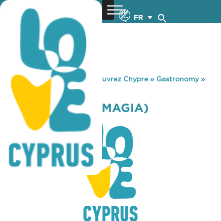
FR
You are here:
Home
»
Découvrez Chypre
»
Gastronomy
»
CLOCK CAFE (TIMAGIA)
CLOCK CAFE (TIMAGIA)