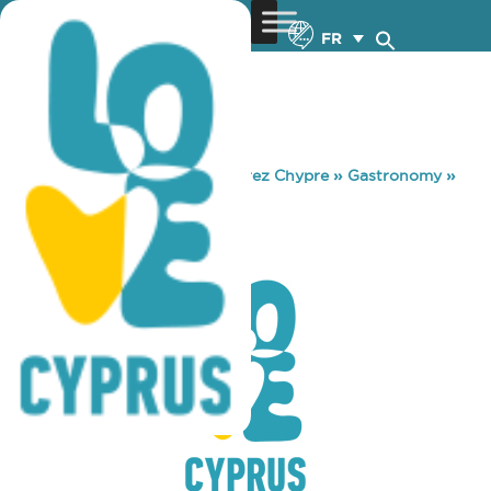
FR
You are here:
Home
»
Découvrez Chypre
»
Gastronomy
»
COFFEE GALLERY
COFFEE GALLERY