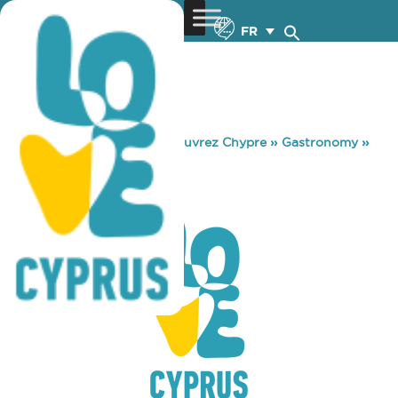
FR
You are here:
Home
»
Découvrez Chypre
»
Gastronomy
»
COLUMBIA SUN
COLUMBIA SUN