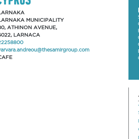
LARNAKA
LARNAKA MUNICIPALITY
80, ATHINON AVENUE,
6022, LARNACA
22258800
varvara.andreou@thesamirgroup.com
CAFE