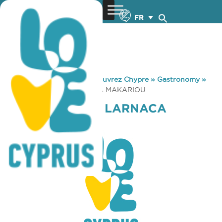
FR
You are here:
Home
»
Découvrez Chypre
»
Gastronomy
»
COFFEE ISLAND LARNACA MAKARIOU
COFFEE ISLAND LARNACA
MAKARIOU