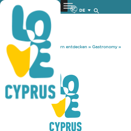
DE
You are here:
Home
»
Zypern entdecken
»
Gastronomy
»
COLUMBIA SUN
COLUMBIA SUN