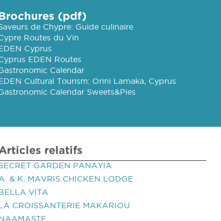
Brochures (pdf)
Saveurs de Chypre: Guide culinaire
Cypre Routes du Vin
EDEN Cyprus
Cyprus EDEN Routes
Gastronomic Calendar
EDEN Cultural Tourism: Orini Larnaka, Cyprus
Gastronomic Calendar Sweets&Pies
Articles relatifs
SECRET GARDEN PANAYIA
A. & K. MAVRIS CHICKEN LODGE
BELLA VITA
LA CROISSANTERIE MAKARIOU
NAAMASTE