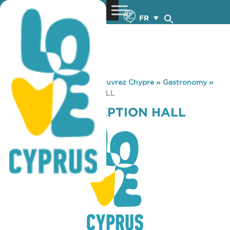
FR
You are here:
Home
»
Découvrez Chypre
»
Gastronomy
»
COSMYRIA RECEPTION HALL
COSMYRIA RECEPTION HALL