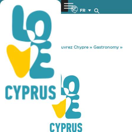
FR
You are here:
Home
»
Découvrez Chypre
»
Gastronomy
»
PORTO ANTICO
PORTO ANTICO