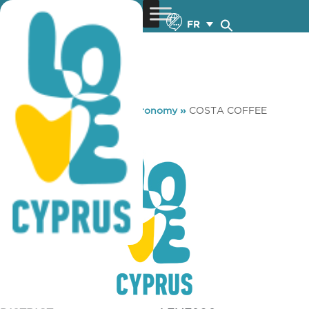
FR
You are here:
Home
»
Gastronomy
»
COSTA COFFEE
COSTA COFFEE