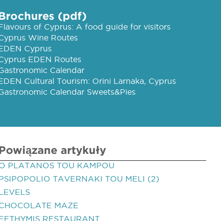
Brochures (pdf)
Flavours of Cyprus: A food guide for visitors
Cyprus Wine Routes
EDEN Cyprus
Cyprus EDEN Routes
Gastronomic Calendar
EDEN Cultural Tourism: Orini Larnaka, Cyprus
Gastronomic Calendar Sweets&Pies
Powiązane artykuły
O PLATANOS TOU KAMPOU
PSIPOPOLIO TAVERNAKI TOU MELI (2)
LEVELS
CHOCOLATE MAZE
EFTHYMIS RESTAURANT