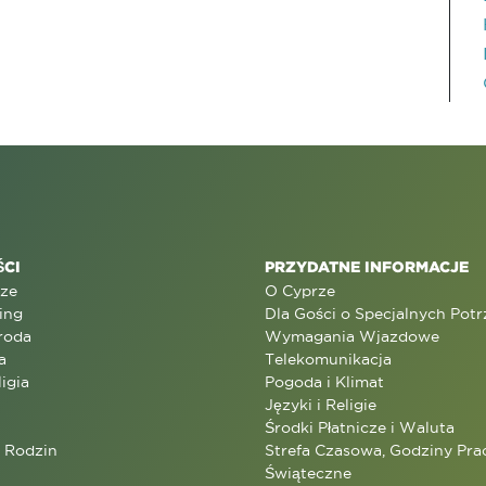
CI
PRZYDATNE INFORMACJE
rze
O Cyprze
ing
Dla Gości o Specjalnych Pot
roda
Wymagania Wjazdowe
a
Telekomunikacja
ligia
Pogoda i Klimat
Języki i Religie
Środki Płatnicze i Waluta
a Rodzin
Strefa Czasowa, Godziny Prac
Świąteczne