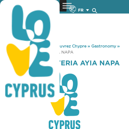
FR
You are here:
Home
»
Découvrez Chypre
»
Gastronomy
»
DOLFIN’S CAFETERIA AYIA NAPA
DOLFIN’S CAFETERIA AYIA NAPA