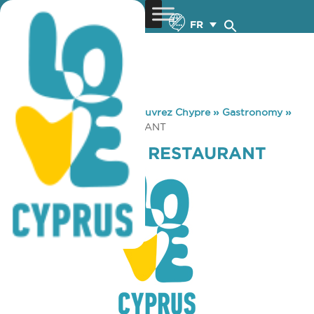
FR
You are here:
Home
»
Découvrez Chypre
»
Gastronomy
»
BABA Ji’S FOOD RESTAURANT
BABA Ji’S FOOD RESTAURANT