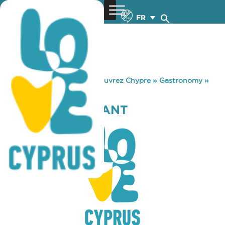
FR
You are here:
Home
»
Découvrez Chypre
»
Gastronomy
»
DOMA RESTAURANT
DOMA RESTAURANT