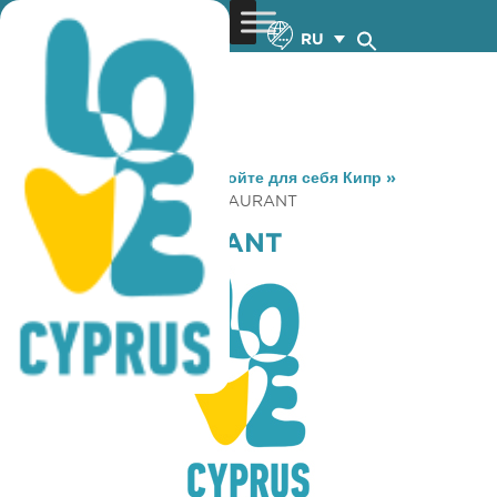
RU
You are here:
Home
»
Откройте для себя Кипр
»
Gastronomy
»
DOMA RESTAURANT
DOMA RESTAURANT