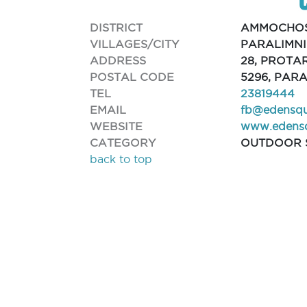
DISTRICT
AMMOCHO
VILLAGES/CITY
PARALIMNI
ADDRESS
28, PROTA
POSTAL CODE
5296, PARA
TEL
23819444
EMAIL
fb@edensqu
WEBSITE
www.edensq
CATEGORY
OUTDOOR 
back to top