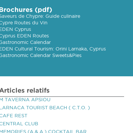
Brochures (pdf)
Saveurs de Chypre: Guide culinaire
Cypre Routes du Vin
EDEN Cyprus
Cyprus EDEN Routes
Gastronomic Calendar
EDEN Cultural Tourism: Orini Larnaka, Cyprus
Gastronomic Calendar Sweets&Pies
Articles relatifs
M TAVERNA APSIOU
LARNACA TOURIST BEACH ( C.T.O. )
CAFE REST
CENTRAL CLUB
MEMORIES (A.& A.) COCKTAIL BAR