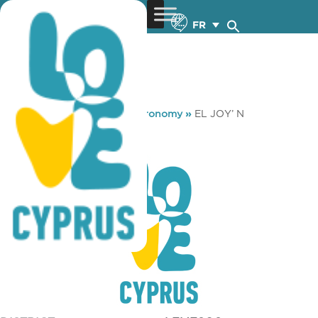
FR
You are here:
Home
»
Gastronomy
»
EL JOY’ N
EL JOY’ N