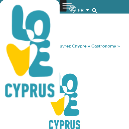
FR
You are here:
Home
»
Découvrez Chypre
»
Gastronomy
»
FANS INN
FANS INN