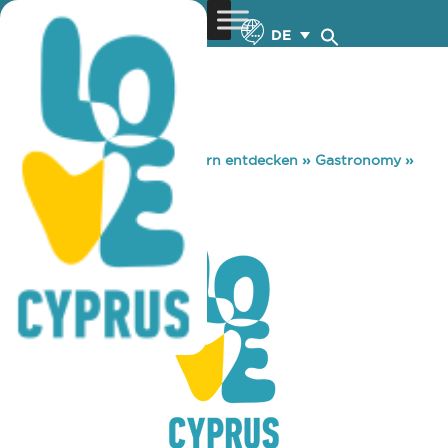
DE
You are here:
Home
»
Zypern entdecken
»
Gastronomy
»
FANS INN
FANS INN