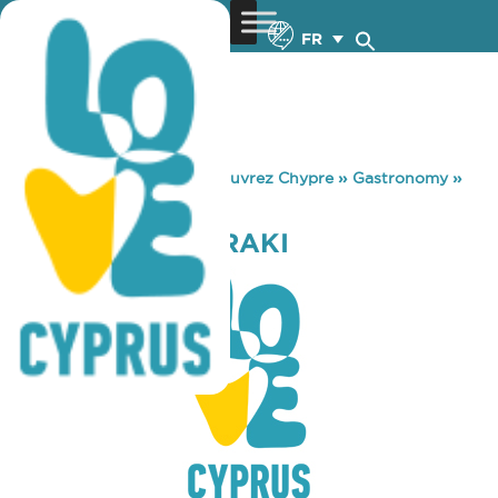
FR
You are here:
Home
»
Découvrez Chypre
»
Gastronomy
»
EMBERS FEGGARAKI
EMBERS FEGGARAKI