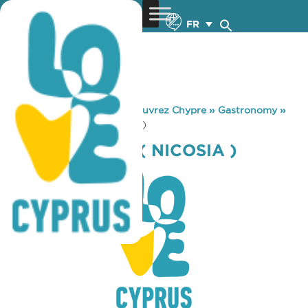
FR
You are here:
Home
»
Découvrez Chypre
»
Gastronomy
»
COSTA COFFEE ( NICOSIA )
COSTA COFFEE ( NICOSIA )