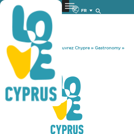
FR
You are here:
Home
»
Découvrez Chypre
»
Gastronomy
»
FEOUDO
FEOUDO