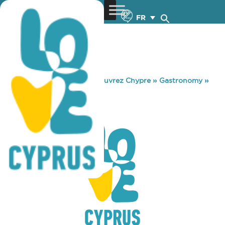
FR
You are here:
Home
»
Découvrez Chypre
»
Gastronomy
»
BREEZE BAR
BREEZE BAR