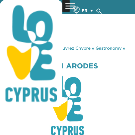
FR
You are here:
Home
»
Découvrez Chypre
»
Gastronomy
»
FITOS SOUVLAKI ARODES
FITOS SOUVLAKI ARODES